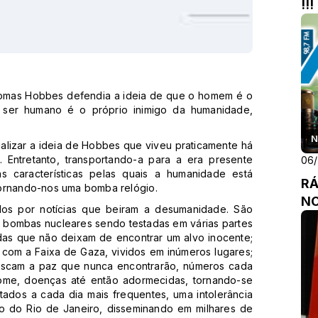
!!!
Thomas Hobbes defendia a ideia de que o homem é o
ser humano é o próprio inimigo da humanidade,
N
lizar a ideia de Hobbes que viveu praticamente há
. Entretanto, transportando-a para a era presente
06
s características pelas quais a humanidade está
RÁ
tornando-nos uma bomba relógio.
NO
os por notícias que beiram a desumanidade. São
, bombas nucleares sendo testadas em várias partes
idas que não deixam de encontrar um alvo inocente;
com a Faixa de Gaza, vividos em inúmeros lugares;
buscam a paz que nunca encontrarão, números cada
ome, doenças até então adormecidas, tornando-se
tados a cada dia mais frequentes, uma intolerância
plo do Rio de Janeiro, disseminando em milhares de