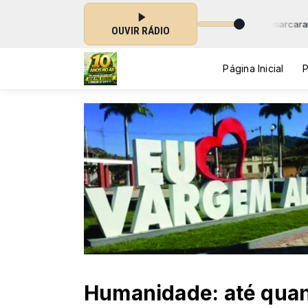
ênero do país com músicas de Serestas que marcaram época e que deixa
OUVIR RÁDIO
Página Inicial
Humanidade: até qua