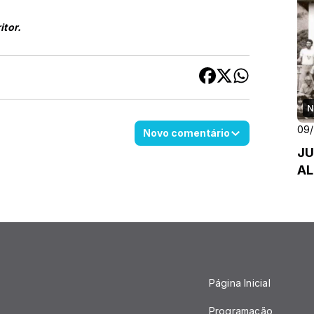
itor.
N
09
Novo comentário
JU
AL
Página Inicial
Programação