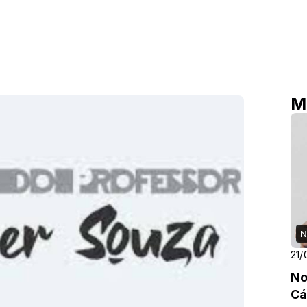
M
N
21/
No
Cá