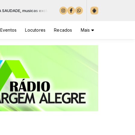
 exclusivamente de serestas com os maiores cantores do referido gêne
Eventos
Locutores
Recados
Mais