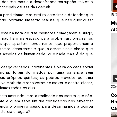
o dos recursos e a desenfreada corrupção, talvez o
N
rincipais causas das demais.
18/
um pessimismo, mas prefiro acreditar e defender que
ndo; portanto um texto realista, que não quer ousar
Ma
Al
 está na hora de dias melhores começarem a surgir,
á não há mais espaço para problemas, precisamos
ões que apontem novos rumos, que proporcionem a
tamos descrentes e que já deram sinais claros que
s anseios da humanidade, que nada mais é do que
 desgovernados, continentes à beira do caos social
aioria, foram dominados por uma ganância sem
us próprios quintais; os pobres movidos por uma
N
nsiva mórbida e resolveram se mexer e contra-atacar,
23/
iamos todos os dias.
Co
está mentindo, mas a realidade nos mostra que não.
nte e quem sabe um dia consigamos nos enxergar
Na
dando o primeiro passo para desarmarmos a bomba
Ca
este dia chegará?