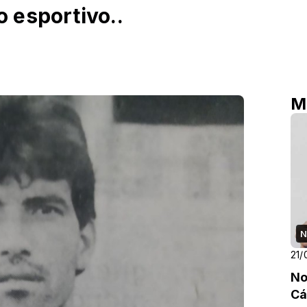
 esportivo..
M
N
21/
No
Cá