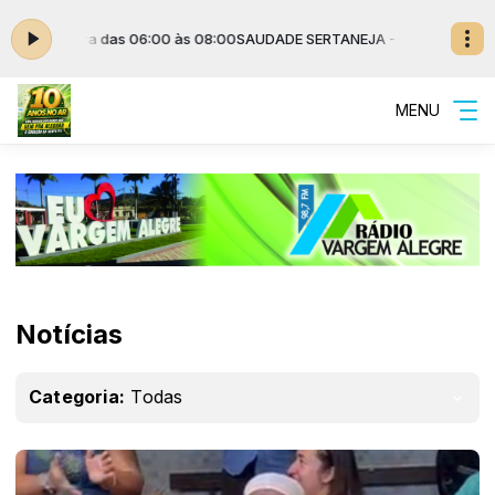
-feira das 06:00 às 08:00
SAUDADE SERTANEJA - LUCAS SILVA - de segu
MENU
Notícias
Categoria:
Todas