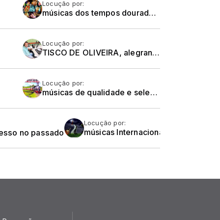
Locução por:
músicas dos tempos dourados dos anos 60 e 70, com Roberto Carlos, Erasmo Carlos, Wanderléia, Jerry Adriany, Wanderley Cardoso e Cia Ltda, de segunda a Sexta-feira,
Locução por:
TISCO DE OLIVEIRA, alegrando suas noites, de segunda a sexta-feira, atendendo ao seu pedido musical -
Locução por:
músicas de qualidade e selecionadas dos gêneros MPB, Jovem Guarda e Românticas Internacionais
Locução por:
cesso no passado
músicas Internacionais Selecionadas e super românticas... O romantismo está no ar... Todas as noites.