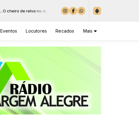
 relva no ar, das 04:00 às 08:00
CHEIRO DE RELVA, todos os dias, com músic
Eventos
Locutores
Recados
Mais