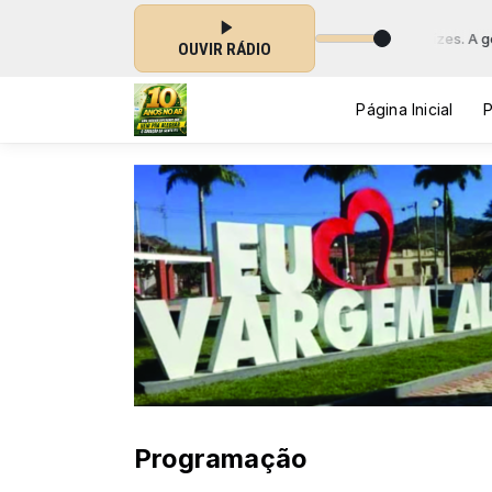
om as antigas e maravilhosas canções Sertanejas Raízes. A genuína e verd
OUVIR RÁDIO
Página Inicial
Programação