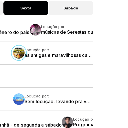
Sexta
Sábado
Locução por:
ênero do país
músicas de Serestas que marcaram época e que deixaram muitas saudades....
Locução por:
as antigas e maravilhosas canções Sertanejas Raízes. A genuína e verdadeira música Brasileira. Relembrando as coisas do sertão... O cheiro de relva no ar,
Locução por:
Sem locução, levando pra você uma seleção de músicas sertanejas românticas e variadas,
Locução por:
nhã - de segunda a sábado