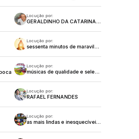
Locução por:
GERALDINHO DA CATARINA - DE SEGUNDA A SÁBADO
Locução por:
sessenta minutos de maravilhosas canções religiosas de todos os tempos e todas as religiões.... Um momento de oração, meditação e reflexão em sua hora de almoço.
Locução por:
época
músicas de qualidade e selecionadas dos gêneros MPB, Jovem Guarda e Românticas Internacionais
Locução por:
RAFAEL FERNANDES
Locução por:
as mais lindas e inesquecíveis canções do Brega... A simplicidade, o romantismo e a sofrência estão no ar.... De segunda a sexta-feira,