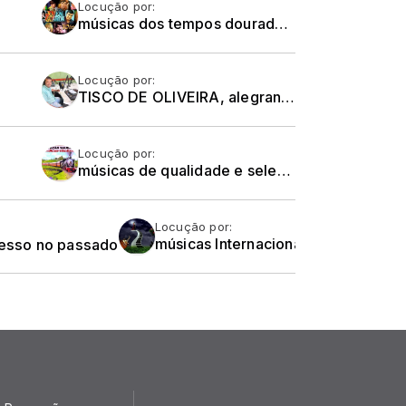
Locução por:
músicas dos tempos dourados dos anos 60 e 70, com Roberto Carlos, Erasmo Carlos, Wanderléia, Jerry Adriany, Wanderley Cardoso e Cia Ltda, de segunda a Sexta-feira,
Locução por:
TISCO DE OLIVEIRA, alegrando suas noites, de segunda a sexta-feira, atendendo ao seu pedido musical -
Locução por:
músicas de qualidade e selecionadas dos gêneros MPB, Jovem Guarda e Românticas Internacionais
Locução por:
cesso no passado
músicas Internacionais Selecionadas e super românticas... O romantismo está no ar... Todas as noites.