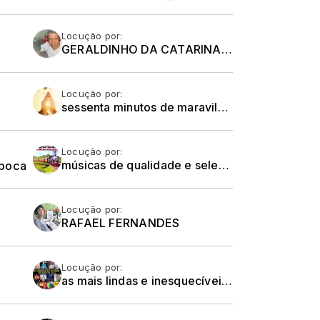
Locução por:
GERALDINHO DA CATARINA - DE SEGUNDA A SÁBADO
Locução por:
sessenta minutos de maravilhosas canções religiosas de todos os tempos e todas as religiões.... Um momento de oração, meditação e reflexão em sua hora de almoço.
Locução por:
época
músicas de qualidade e selecionadas dos gêneros MPB, Jovem Guarda e Românticas Internacionais
Locução por:
RAFAEL FERNANDES
Locução por:
as mais lindas e inesquecíveis canções do Brega... A simplicidade, o romantismo e a sofrência estão no ar.... De segunda a sexta-feira,