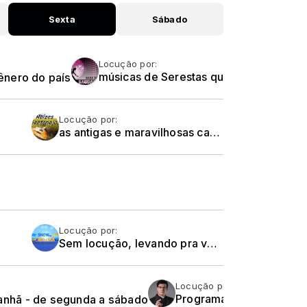
Sexta
Sábado
Locução por:
ênero do país
músicas de Serestas que marcaram época e que deixaram muitas saudades....
Locução por:
as antigas e maravilhosas canções Sertanejas Raízes. A genuína e verdadeira música Brasileira. Relembrando as coisas do sertão... O cheiro de relva no ar,
Locução por:
Sem locução, levando pra você uma seleção de músicas sertanejas românticas e variadas,
Locução por:
nhã - de segunda a sábado