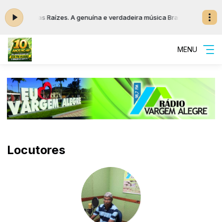
s Sertanejas Raízes. A genuína e verdadeira música Brasileira. Relembran
MENU
Locutores